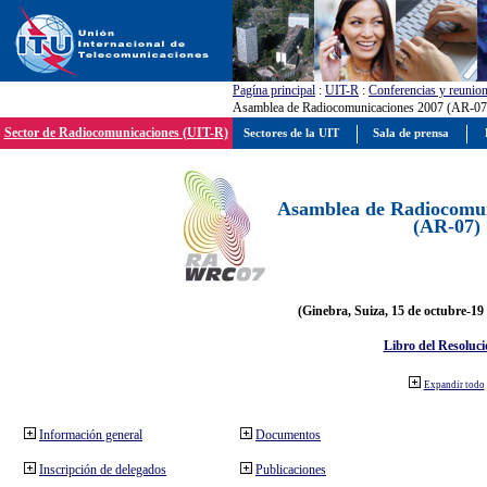
Pagína principal
:
UIT-R
:
Conferencias y reunio
Asamblea de Radiocomunicaciones 2007 (AR-07
Sector de Radiocomunicaciones (UIT-R)
Sectores de la UIT
Sala de prensa
Asamblea de Radiocomun
(AR-07)
(Ginebra, Suiza, 15 de octubre-19
Libro del Resoluci
Expandir todo
Información general
Documentos
Inscripción de delegados
Publicaciones