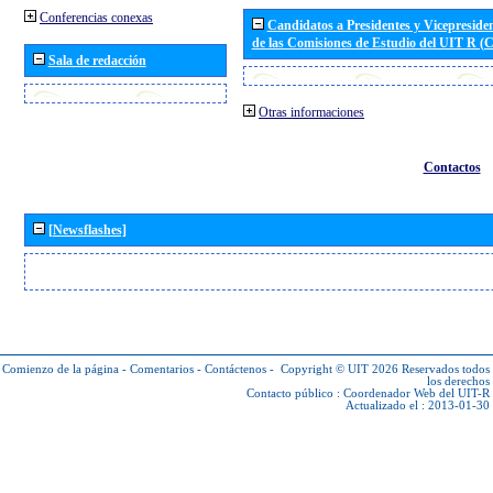
Conferencias conexas
Candidatos a Presidentes y Vicepreside
de las Comisiones de Estudio del UIT R 
Sala de redacción
Otras informaciones
Contactos
[Newsflashes]
Comienzo de la página
-
Comentarios
-
Contáctenos
-
Copyright © UIT 2026
Reservados todos
los derechos
Contacto público :
Coordenador Web del UIT-R
Actualizado el : 2013-01-30