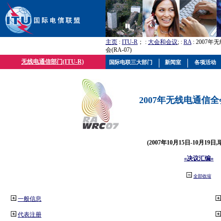
主页
:
ITU-R
； :
大会和会议
; :
RA
: 2007
会(RA-07)
无线电通信部门(ITU-R)
国际电联三大部门
新闻室
各项活动
2007年无线电通信全会(
(2007年10月15日-10月19日
«决议汇编»
全部收缩
一般信息
代表注册