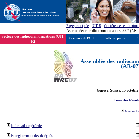
Page principale
:
UIT-R
:
Conférences et réunion
Assemblée des radiocommunications 2007 (AR-
Secteur des radiocommunications (UIT-
Secteurs de l'UIT
Salle de presse
E
R)
Assemblée des radiocom
(AR-07
(Genève, Suisse, 15 octobre
Livre des Résol
Masquer to
Information générale
Enregistrement des délégués