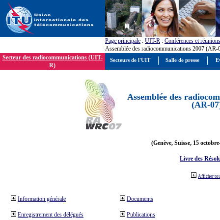
Page principale
:
UIT-R
:
Conférences et réunion
Assemblée des radiocommunications 2007 (AR-
Secteur des radiocommunications (UIT-
Secteurs de l'UIT
Salle de presse
E
R)
Assemblée des radiocom
(AR-07
(Genève, Suisse, 15 octobre
Livre des Résol
Afficher to
Information générale
Documents
Enregistrement des délégués
Publications