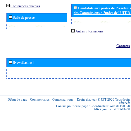
Conférences relatives
Candidats aux postes de Présidents 
des Commissions d'études de l'UIT-R
Salle de presse
Autres informations
Contacts
[Newsflashes]
Début de page
-
Commentaires
-
Contactez-nous
-
Droits d'auteur © UIT 2026
Tous droits
réservés
Contact pour cette page :
Coordinateur Web de l'UIT-R
Mis à jour le : 2013-01-30