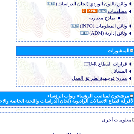
وثائق باللون الوردي (لجان الدراسات)
مساهمات
نماذج معيارية
وثائق المعلومات (INFO)
وثائق إدارية (ADM)
المنشورات
قرارات القطاع ‏ITU-R
المسائل
مبادئ توجيهية لطرائق العمل
مرشحون لمناصب الرؤساء ونواب الرؤساء
لأفرقة قطاع الاتصالات الراديوية (لجان الدراسات واللجنة الخاصة والا
معلومات أخرى