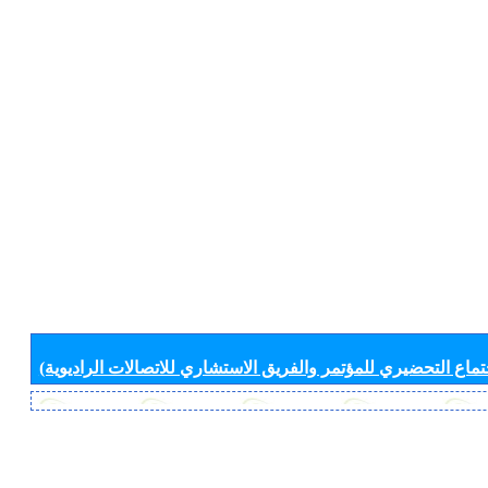
جتماع التحضيري للمؤتمر والفريق الاستشاري للاتصالات الراديوية)