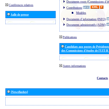
Documents roses (Commissions d´ét
Conférences relatives
Contributions
Modèles
Salle de presse
Documents d´information (INFO)
Documents administratifs (ADM)
Publications
Candidats aux postes de Présidents 
des Commissions d'études de l'UIT-R
Autres informations
Contacts
[Newsflashes]