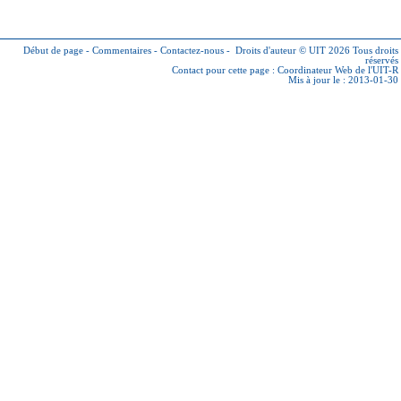
Début de page
-
Commentaires
-
Contactez-nous
-
Droits d'auteur © UIT 2026
Tous droits
réservés
Contact pour cette page :
Coordinateur Web de l'UIT-R
Mis à jour le : 2013-01-30