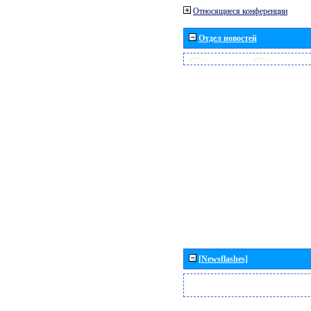
Относящиеся конференции
Отдел новостей
[Newsflashes]