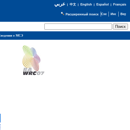
عربي
English
Español
Français
|
中文
|
|
|
Расширенный поиск
ведения о МСЭ