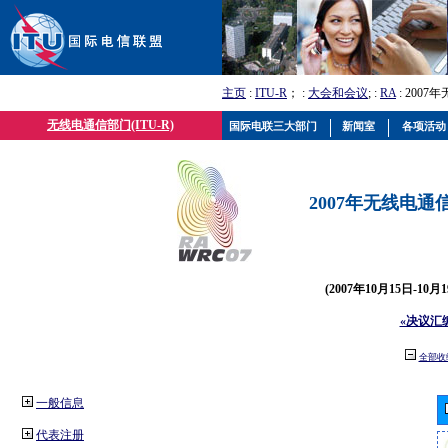
主页
:
ITU-R
； :
大会和会议
; :
RA
: 2007
无线电通信部门(ITU-R)
国际电联三大部门
新闻室
各项活动
2007年无线电通信
(2007年10月15日-10
«决议汇
全部收
一般信息
代表注册