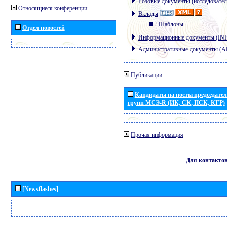
Розовые документы (исследовател
Относящиеся конференции
Вклады
Шаблоны
Отдел новостей
Информационные документы (IN
Административные документы (
Публикации
Кандидаты на посты председател
групп МСЭ-R (ИК, СК, ПСК, КГР)
Прочая информация
Для контакто
[Newsflashes]