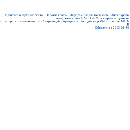
Подняться в верхнюю часть
-
Обратная связь
-
Информация для контактов
-
Знак охраны
авторского права © МСЭ 2026
Все права сохранены
По вопросам, связанным с этой страницей, обращаться :
Координатор Web-страницы МСЭ-
R
Обновлено : 2013-01-30