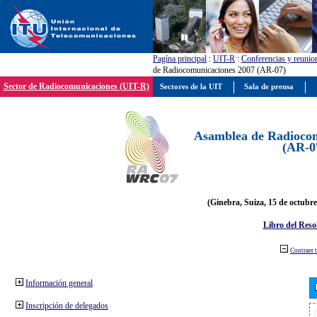
Pagína principal
:
UIT-R
:
Conferencias y reunio
de Radiocomunicaciones 2007 (AR-07)
Sector de Radiocomunicaciones (UIT-R)
Sectores de la UIT
Sala de prensa
Asamblea de Radiocom
(AR-0
(Ginebra, Suiza, 15 de octubre
Libro del Reso
Contraer 
Información general
Inscripción de delegados