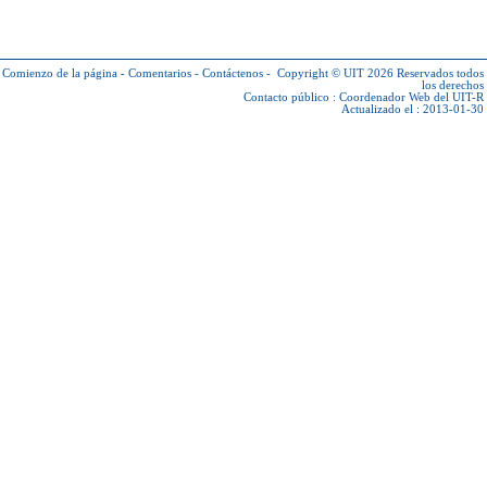
Comienzo de la página
-
Comentarios
-
Contáctenos
-
Copyright © UIT 2026
Reservados todos
los derechos
Contacto público :
Coordenador Web del UIT-R
Actualizado el : 2013-01-30