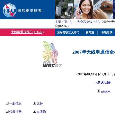
主页
:
ITU-R
； :
大会和会议
; :
RA
: 2007
会(RA-07)
无线电通信部门(ITU-R)
国际电联三大部门
新闻室
各项活动
2007年无线电通信全会(
(2007年10月15日-10月19日
«决议汇编»
全部展开
一般信息
文件
代表注册
出版物