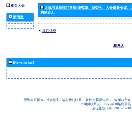
相关大会
无线电通信部门各组(研究组、特委会、大会筹备会议、
的候选人
新闻室
其它信息
联系人
[Newsflashes]
回到本页页首
-
反馈意见
-
请与我们联系
-
版权 © 国际电联 2026
版权所有
本网页联系人 :
ITU-R的网络协调员
最近更新日期 : 2013-01-30