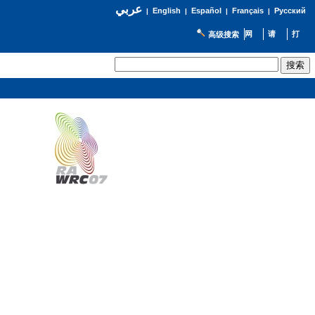
عربي
English
Español
Français
Русский
|
|
|
|
高级搜索