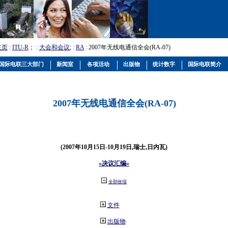
主页
:
ITU-R
； :
大会和会议
; :
RA
: 2007年无线电通信全会(RA-07)
国际电联三大部门
新闻室
各项活动
出版物
统计数字
国际电联简介
2007年无线电通信全会(RA-07)
(2007年10月15日-10月19日,瑞士,日内瓦)
«决议汇编»
全部收缩
文件
出版物