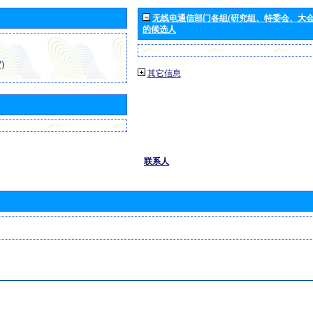
无线电通信部门各组(研究组、特委会、大
的候选人
)
其它信息
联系人