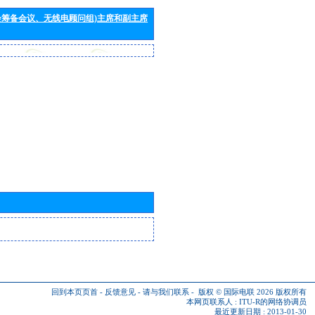
会筹备会议、无线电顾问组)主席和副主席
回到本页页首
-
反馈意见
-
请与我们联系
-
版权 © 国际电联 2026
版权所有
本网页联系人 :
ITU-R的网络协调员
最近更新日期 : 2013-01-30