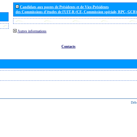
Candidats aux postes de Présidents et de Vice-Présidents
des Commissions d'études de l'UIT-R (CE, Commission spéciale, RPC, GCR)
Autres informations
Contacts
Déb