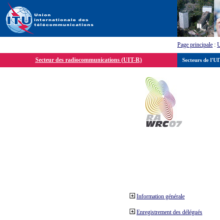
Page principale
:
Secteur des radiocommunications (UIT-R)
Secteurs de l'U
Information générale
Enregistrement des délégués