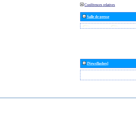
Conférences relatives
Salle de presse
[Newsflashes]