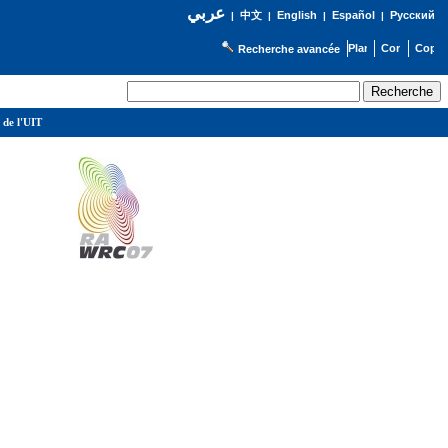
عربي
English
Español
Русский
|
中文
|
|
|
Recherche avancée
 de l'UIT