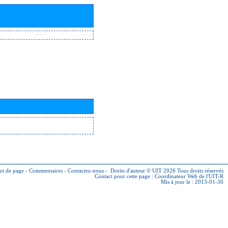
ut de page
-
Commentaires
-
Contactez-nous
-
Droits d'auteur © UIT 2026
Tous droits réservés
Contact pour cette page :
Coordinateur Web de l'UIT-R
Mis à jour le : 2013-01-30