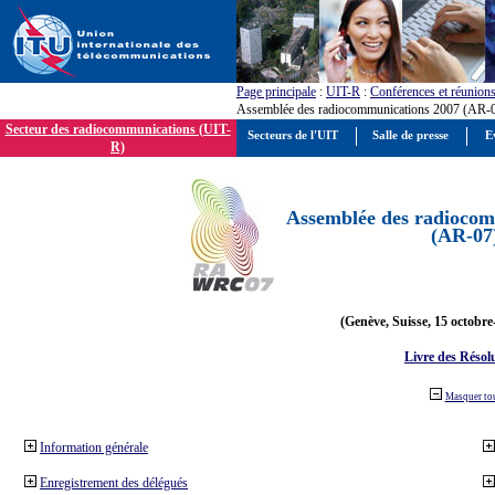
Page principale
:
UIT-R
:
Conférences et réunion
Assemblée des radiocommunications 2007 (AR-
Secteur des radiocommunications (UIT-
Secteurs de l'UIT
Salle de presse
E
R)
Assemblée des radiocom
(AR-07
(Genève, Suisse, 15 octobre
Livre des Résol
Masquer to
Information générale
Enregistrement des délégués