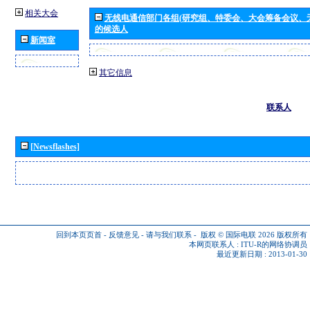
相关大会
无线电通信部门各组(研究组、特委会、大会筹备会议、
的候选人
新闻室
其它信息
联系人
[Newsflashes]
回到本页页首
-
反馈意见
-
请与我们联系
-
版权 © 国际电联 2026
版权所有
本网页联系人 :
ITU-R的网络协调员
最近更新日期 : 2013-01-30