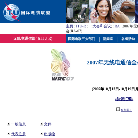
主页
:
ITU-R
； :
大会和会议
; :
RA
: 2007
会(RA-07)
无线电通信部门(ITU-R)
国际电联三大部门
新闻室
各项活动
2007年无线电通信全会(
(2007年10月15日-10月19日
«决议汇编»
全部展开
一般信息
文件
代表注册
出版物