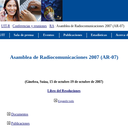
:
UIT-R
:
Conferencias y reuniones
:
RA
: Asamblea de Radiocomunicaciones 2007 (AR-07)
 UIT
Sala de prensa
Eventos
Publicaciones
Estadísticas
Acerca d
Asamblea de Radiocomunicaciones 2007 (AR-07)
(Ginebra, Suiza, 15 de octubre-19 de octubre de 2007)
Libro del Resoluciones
Expandir todo
Documentos
Publicaciones