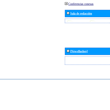
Conferencias conexas
Sala de redacción
[Newsflashes]