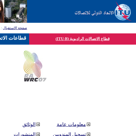
صفحة الاستقبال
:
ق
قطاعات الاتح
قطاع الاتصالات الراديوية (ITU-R)
معلومات عامة
الوثائق
تسجيل المندوبين
المنشورات