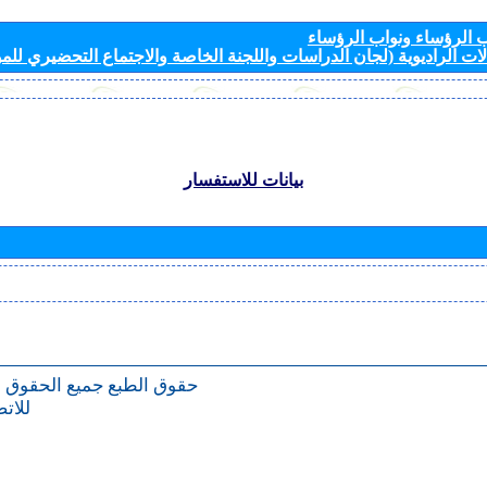
الرؤساء ونواب الرؤساء
ات الراديوية (لجان الدراسات واللجنة الخاصة والاجتماع التحضيري للمؤ
بيانات للاستفسار
حقوق الطبع
جميع الحقوق 
للات