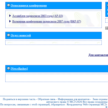
Относящиеся конференции
Ассамблея радиосвязи 2003 года (АР-03)
Всемирная конференция радиосвязи 2007 года (ВКР-07)
Отдел новостей
Для контакто
[Newsflashes]
Подняться в верхнюю часть
-
Обратная связь
-
Информация для контактов
-
Знак охраны
авторского права © МСЭ 2026
Все права сохранены
По вопросам, связанным с этой страницей, обращаться :
Координатор Web-страницы МСЭ-
R