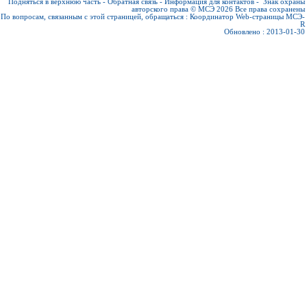
Подняться в верхнюю часть
-
Обратная связь
-
Информация для контактов
-
Знак охраны
авторского права © МСЭ 2026
Все права сохранены
По вопросам, связанным с этой страницей, обращаться :
Координатор Web-страницы МСЭ-
R
Обновлено : 2013-01-30