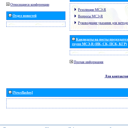
Относящиеся конференции
Резолюции МСЭ-R
Отдел новостей
Вопросы МСЭ-R
Руководящие указания для метод
Кандидаты на посты председател
групп МСЭ-R (ИК, СК, ПСК, КГР)
Прочая информация
Для контакто
[Newsflashes]