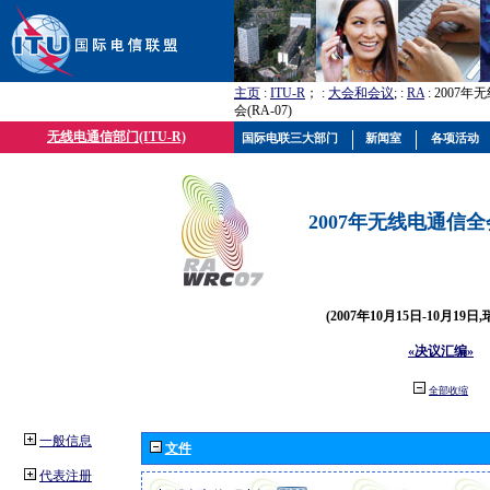
主页
:
ITU-R
； :
大会和会议
; :
RA
: 2007
会(RA-07)
无线电通信部门(ITU-R)
国际电联三大部门
新闻室
各项活动
2007年无线电通信全会(
(2007年10月15日-10月19日
«决议汇编»
全部收缩
一般信息
文件
代表注册