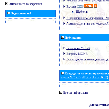
Розовые документы (исследовател
Относящиеся конференции
Вклады
Шаблоны
Отдел новостей
Информационные документы (IN
Административные документы (
Публикации
Резолюции МСЭ-R
Вопросы МСЭ-R
Руководящие указания для метод
Кандидаты на посты председател
групп МСЭ-R (ИК, СК, ПСК, КГР)
Прочая информация
Для контакто