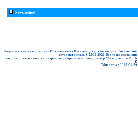
[Newsflashes]
Подняться в верхнюю часть
-
Обратная связь
-
Информация для контактов
-
Знак охраны
авторского права © МСЭ 2026
Все права сохранены
По вопросам, связанным с этой страницей, обращаться :
Координатор Web-страницы МСЭ-
R
Обновлено : 2013-01-30