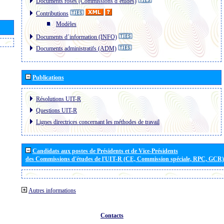
Documents roses (Commissions d´études)
Contributions
Modèles
Documents d´information (INFO)
Documents administratifs (ADM)
Publications
Résolutions UIT-R
Questions UIT-R
Lignes directrices concernant les méthodes de travail
Candidats aux postes de Présidents et de Vice-Présidents
des Commissions d'études de l'UIT-R (CE, Commission spéciale, RPC, GCR)
Autres informations
Contacts