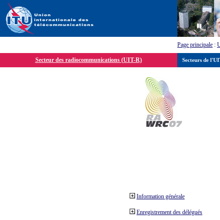
Page principale
:
Secteur des radiocommunications (UIT-R)
Secteurs de l'U
Information générale
Enregistrement des délégués