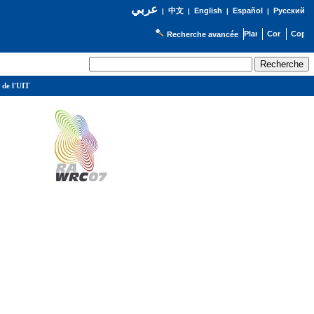
عربي
English
Español
Русский
|
中文
|
|
|
Recherche avancée
 de l'UIT