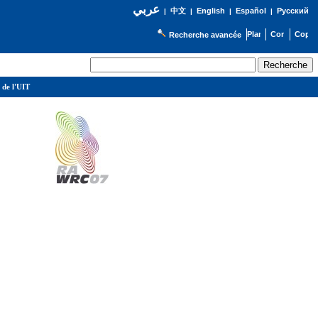
عربي
English
Español
Русский
|
中文
|
|
|
Recherche avancée
 de l'UIT