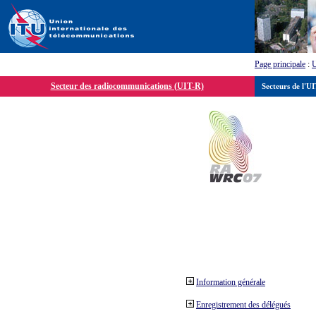
Page principale
:
Secteur des radiocommunications (UIT-R)
Secteurs de l'U
Information générale
Enregistrement des délégués