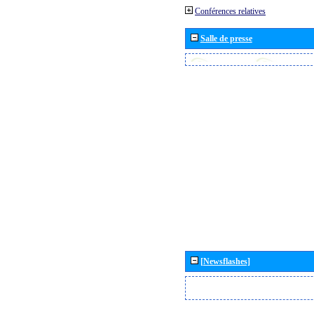
Conférences relatives
Salle de presse
[Newsflashes]