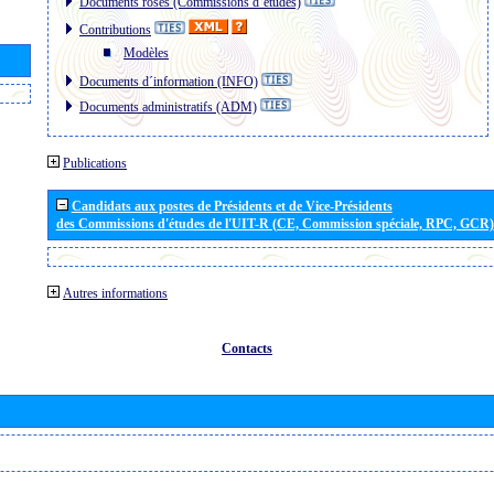
Documents roses (Commissions d´études)
Contributions
Modèles
Documents d´information (INFO)
Documents administratifs (ADM)
Publications
Candidats aux postes de Présidents et de Vice-Présidents
des Commissions d'études de l'UIT-R (CE, Commission spéciale, RPC, GCR)
Autres informations
Contacts