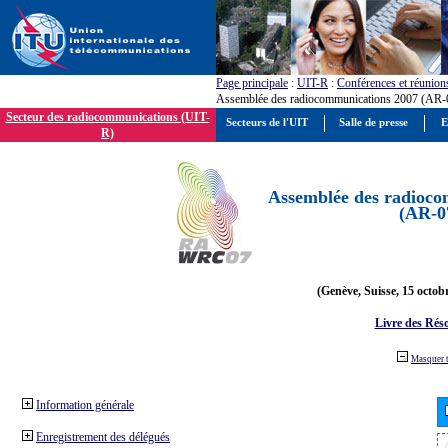
Page principale
:
UIT-R
:
Conférences et réunion
Assemblée des radiocommunications 2007 (AR-
Secteur des radiocommunications (UIT-
Secteurs de l'UIT
Salle de presse
E
R)
Assemblée des radioco
(AR-0
(Genève, Suisse, 15 octob
Livre des Réso
Masquer 
Information générale
Enregistrement des délégués