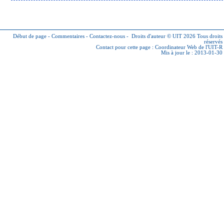
Début de page
-
Commentaires
-
Contactez-nous
-
Droits d'auteur © UIT 2026
Tous droits
réservés
Contact pour cette page :
Coordinateur Web de l'UIT-R
Mis à jour le : 2013-01-30