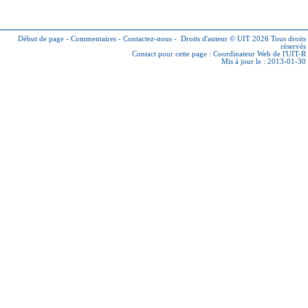
Début de page
-
Commentaires
-
Contactez-nous
-
Droits d'auteur © UIT 2026
Tous droits
réservés
Contact pour cette page :
Coordinateur Web de l'UIT-R
Mis à jour le : 2013-01-30