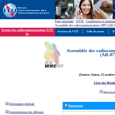
Page principale
:
UIT-R
:
Conférences et réunion
Assemblée des radiocommunications 2007 (AR-
Secteur des radiocommunications (UIT-
Secteurs de l'UIT
Salle de presse
E
R)
Assemblée des radiocom
(AR-07
(Genève, Suisse, 15 octobre
Livre des Résol
Masquer to
Information générale
Documents
Enregistrement des délégués