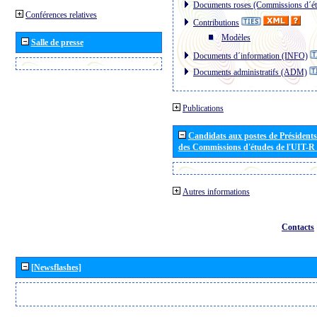
Documents roses (Commissions d´ét
Conférences relatives
Contributions
Modèles
Salle de presse
Documents d´information (INFO)
Documents administratifs (ADM)
Publications
Candidats aux postes de Présidents 
des Commissions d'études de l'UIT-R
Autres informations
Contacts
[Newsflashes]