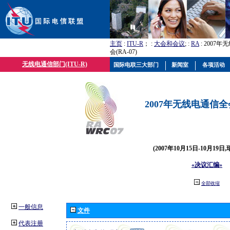
主页
:
ITU-R
； :
大会和会议
; :
RA
: 2007
会(RA-07)
无线电通信部门(ITU-R)
国际电联三大部门
新闻室
各项活动
2007年无线电通信全会(
(2007年10月15日-10月19日
«决议汇编»
全部收缩
一般信息
文件
代表注册