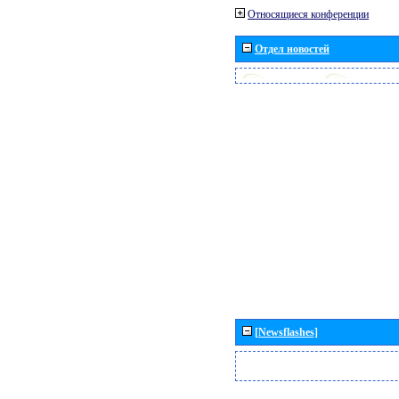
Относящиеся конференции
Отдел новостей
[Newsflashes]