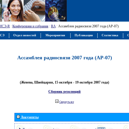
МСЭ-R
:
Конференции и собрания
:
RA
: Ассамблея радиосвязи 2007 года (АР-07)
МСЭ
Отдел новостей
Мероприятия
Публикации
Статистика
С
Ассамблея радиосвязи 2007 года (АР-07)
(Женева, Швейцария, 15 октября - 19 октября 2007 года)
Сборник резолюций
Свернуть все
Документы