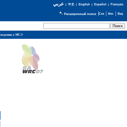
عربي
English
Español
Français
|
中文
|
|
|
Расширенный поиск
ведения о МСЭ