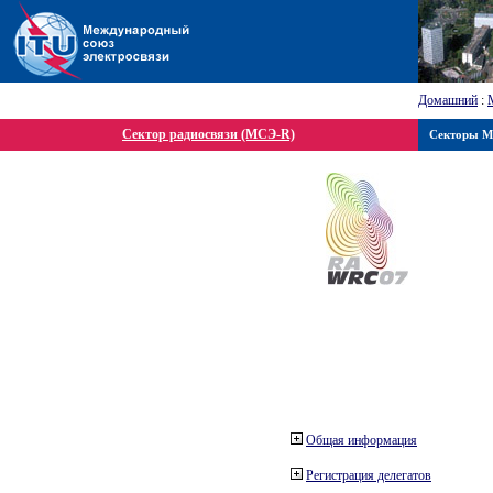
Домашний
:
Сектор радиосвязи (МСЭ-R)
Секторы 
Общая информация
Регистрация делегатов