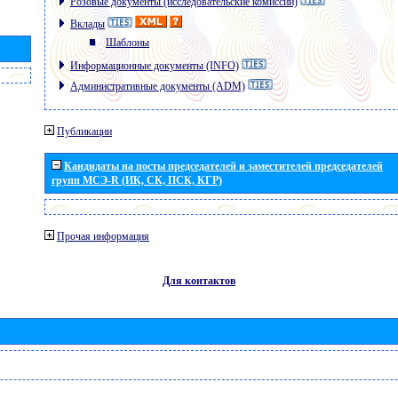
Розовые документы (исследовательские комиссии)
Вклады
Шаблоны
Информационные документы (INFO)
Административные документы (ADM)
Публикации
Кандидаты на посты председателей и заместителей председателей
групп МСЭ-R (ИК, СК, ПСК, КГР)
Прочая информация
Для контактов