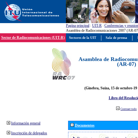
Pagína principal
:
UIT-R
:
Conferencias y reunio
Asamblea de Radiocomunicaciones 2007 (AR-07
Sector de Radiocomunicaciones (UIT-R)
Sectores de la UIT
Sala de prensa
Asamblea de Radiocomun
(AR-07)
(Ginebra, Suiza, 15 de octubre-19
Libro del Resoluci
Contraer todo
Información general
Documentos
Inscripción de delegados