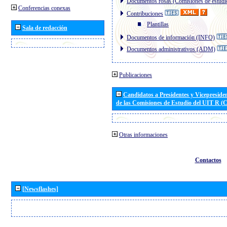
Documentos rosas (Comisiones de estudi
Conferencias conexas
Contribuciones
Plantillas
Sala de redacción
Documentos de información (INFO)
Documentos administrativos (ADM)
Publicaciones
Candidatos a Presidentes y Vicepreside
de las Comisiones de Estudio del UIT R 
Otras informaciones
Contactos
[Newsflashes]