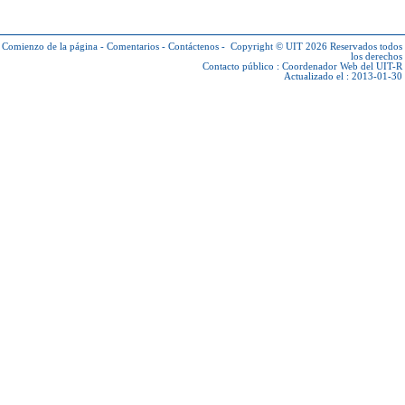
Comienzo de la página
-
Comentarios
-
Contáctenos
-
Copyright © UIT 2026
Reservados todos
los derechos
Contacto público :
Coordenador Web del UIT-R
Actualizado el : 2013-01-30