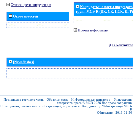
Относящиеся конференции
Кандидаты на посты председател
групп МСЭ-R (ИК, СК, ПСК, КГР)
Отдел новостей
Прочая информация
Для контакто
[Newsflashes]
Подняться в верхнюю часть
-
Обратная связь
-
Информация для контактов
-
Знак охраны
авторского права © МСЭ 2026
Все права сохранены
По вопросам, связанным с этой страницей, обращаться :
Координатор Web-страницы МСЭ-
R
Обновлено : 2013-01-30