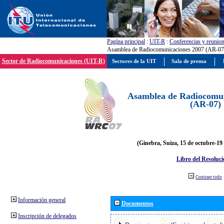
Pagína principal
:
UIT-R
:
Conferencias y reunio
Asamblea de Radiocomunicaciones 2007 (AR-07
Sector de Radiocomunicaciones (UIT-R)
Sectores de la UIT
Sala de prensa
Asamblea de Radiocomun
(AR-07)
(Ginebra, Suiza, 15 de octubre-19
Libro del Resoluci
Contraer todo
Información general
Documentos
Inscripción de delegados