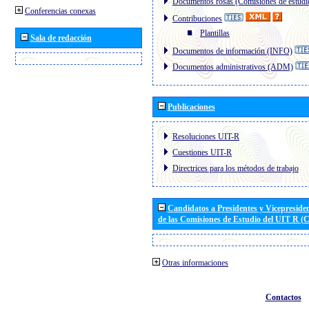
Documentos rosas (Comisiones de estudi
Conferencias conexas
Contribuciones
Plantillas
Sala de redacción
Documentos de información (INFO)
Documentos administrativos (ADM)
Publicaciones
Resoluciones UIT-R
Cuestiones UIT-R
Directrices para los métodos de trabajo
Candidatos a Presidentes y Vicepreside
de las Comisiones de Estudio del UIT R 
Otras informaciones
Contactos