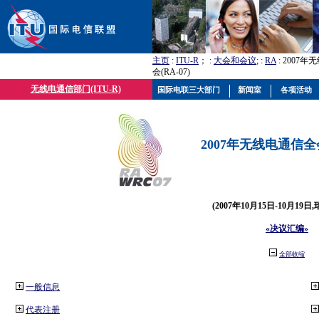
主页
:
ITU-R
； :
大会和会议
; :
RA
: 2007
会(RA-07)
无线电通信部门(ITU-R)
国际电联三大部门
新闻室
各项活动
2007年无线电通信全会(
(2007年10月15日-10月19日
«决议汇编»
全部收缩
一般信息
代表注册