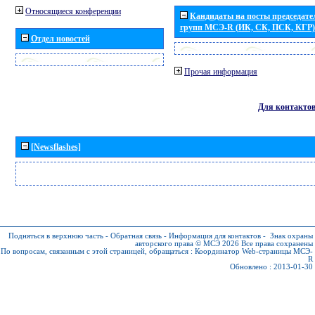
Относящиеся конференции
Кандидаты на посты председател
групп МСЭ-R (ИК, СК, ПСК, КГР)
Отдел новостей
Прочая информация
Для контакто
[Newsflashes]
Подняться в верхнюю часть
-
Обратная связь
-
Информация для контактов
-
Знак охраны
авторского права © МСЭ 2026
Все права сохранены
По вопросам, связанным с этой страницей, обращаться :
Координатор Web-страницы МСЭ-
R
Обновлено : 2013-01-30