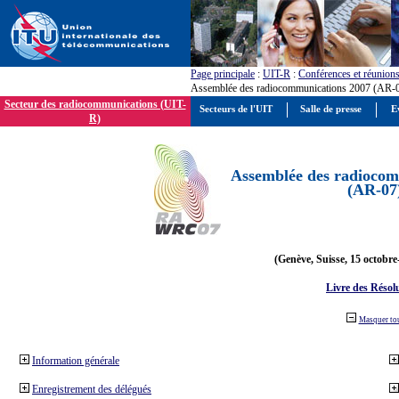
Page principale
:
UIT-R
:
Conférences et réunion
Assemblée des radiocommunications 2007 (AR-
Secteur des radiocommunications (UIT-
Secteurs de l'UIT
Salle de presse
E
R)
Assemblée des radiocom
(AR-07
(Genève, Suisse, 15 octobre
Livre des Résol
Masquer to
Information générale
Enregistrement des délégués