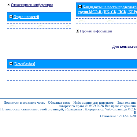
Относящиеся конференции
Кандидаты на посты председател
групп МСЭ-R (ИК, СК, ПСК, КГР)
Отдел новостей
Прочая информация
Для контакто
[Newsflashes]
Подняться в верхнюю часть
-
Обратная связь
-
Информация для контактов
-
Знак охраны
авторского права © МСЭ 2026
Все права сохранены
По вопросам, связанным с этой страницей, обращаться :
Координатор Web-страницы МСЭ-
R
Обновлено : 2013-01-30