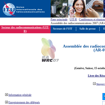
Page principale
:
UIT-R
:
Conférences et réunion
Assemblée des radiocommunications 2007 (AR-
Secteur des radiocommunications (UIT-
Secteurs de l'UIT
Salle de presse
E
R)
Assemblée des radioco
(AR-0
(Genève, Suisse, 15 octob
Livre des Réso
Masquer 
Information générale
Enregistrement des délégués