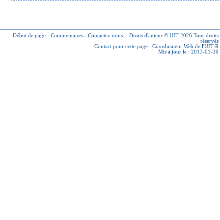
Début de page
-
Commentaires
-
Contactez-nous
-
Droits d'auteur © UIT 2026
Tous droits
réservés
Contact pour cette page :
Coordinateur Web de l'UIT-R
Mis à jour le : 2013-01-30