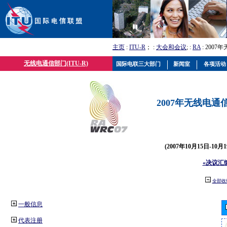
主页
:
ITU-R
； :
大会和会议
; :
RA
: 2007
无线电通信部门(ITU-R)
国际电联三大部门
新闻室
各项活动
2007年无线电通信
(2007年10月15日-10
«决议汇
全部收
一般信息
代表注册