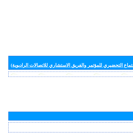
جتماع التحضيري للمؤتمر والفريق الاستشاري للاتصالات الراديوية)