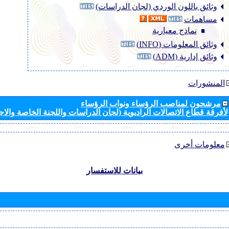
وثائق باللون الوردي (لجان الدراسات)
مساهمات
نماذج معيارية
وثائق المعلومات (INFO)
وثائق إدارية (ADM)
المنشورات
مرشحون لمناصب الرؤساء ونواب الرؤساء
لأفرقة قطاع الاتصالات الراديوية (لجان الدراسات واللجنة الخاصة والا
معلومات أخرى
بيانات للاستفسار