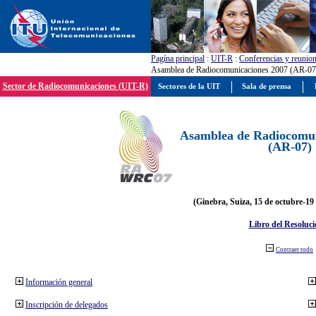
Pagína principal
:
UIT-R
:
Conferencias y reunio
Asamblea de Radiocomunicaciones 2007 (AR-07
Sector de Radiocomunicaciones (UIT-R)
Sectores de la UIT
Sala de prensa
Asamblea de Radiocomun
(AR-07)
(Ginebra, Suiza, 15 de octubre-19
Libro del Resoluci
Contraer todo
Información general
Inscripción de delegados