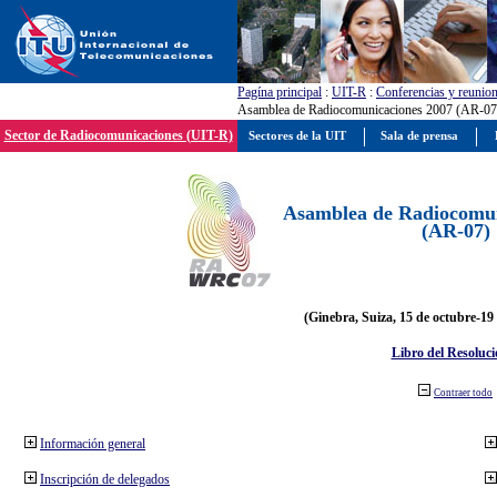
Pagína principal
:
UIT-R
:
Conferencias y reunio
Asamblea de Radiocomunicaciones 2007 (AR-07
Sector de Radiocomunicaciones (UIT-R)
Sectores de la UIT
Sala de prensa
Asamblea de Radiocomun
(AR-07)
(Ginebra, Suiza, 15 de octubre-19
Libro del Resoluci
Contraer todo
Información general
Inscripción de delegados