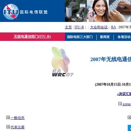
主页
:
ITU-R
； :
大会和会议
; :
RA
: 2007
无线电通信部门(ITU-R)
国际电联三大部门
新闻室
各项活动
2007年无线电通信
(2007年10月15日-10
«决议汇
全部收
一般信息
代表注册