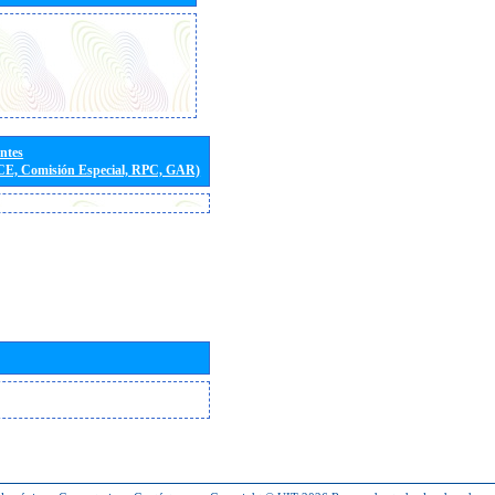
entes
(CE, Comisión Especial, RPC, GAR)