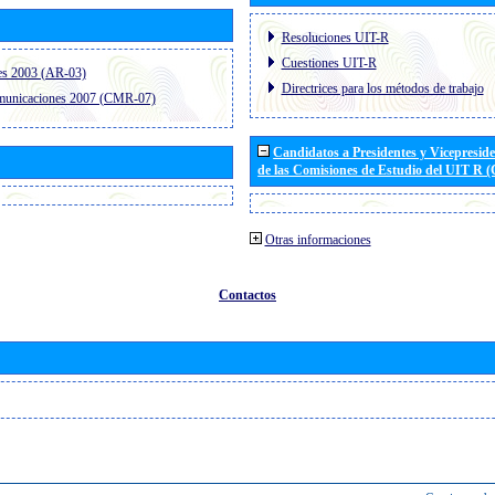
Resoluciones UIT-R
Cuestiones UIT-R
es 2003 (AR-03)
Directrices para los métodos de trabajo
omunicaciones 2007 (CMR-07)
Candidatos a Presidentes y Vicepresid
de las Comisiones de Estudio del UIT R 
Otras informaciones
Contactos