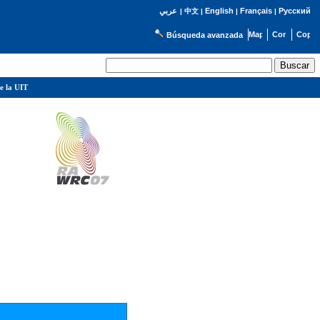
English
Français
Русский
عربي
|
中文
|
|
|
Búsqueda avanzada
e la UIT