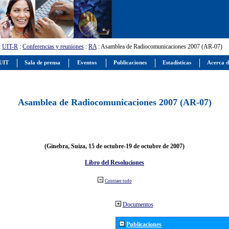
:
UIT-R
:
Conferencias y reuniones
:
RA
: Asamblea de Radiocomunicaciones 2007 (AR-07)
 UIT
Sala de prensa
Eventos
Publicaciones
Estadísticas
Acerca d
Asamblea de Radiocomunicaciones 2007 (AR-07)
(Ginebra, Suiza, 15 de octubre-19 de octubre de 2007)
Libro del Resoluciones
Contraer todo
Documentos
Publicaciones