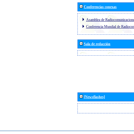
Conferencias conexas
Asamblea de Radiocomunicacion
Conferencia Mundial de Radioc
Sala de redacción
[Newsflashes]