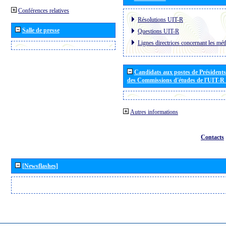
Conférences relatives
Résolutions UIT-R
Salle de presse
Questions UIT-R
Lignes directrices concernant les mét
Candidats aux postes de Présidents 
des Commissions d'études de l'UIT-R
Autres informations
Contacts
[Newsflashes]