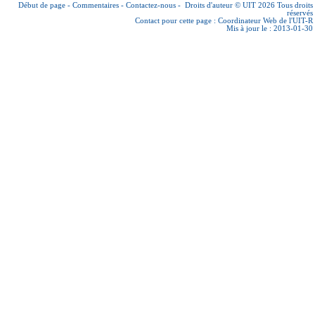
Début de page
-
Commentaires
-
Contactez-nous
-
Droits d'auteur © UIT 2026
Tous droits
réservés
Contact pour cette page :
Coordinateur Web de l'UIT-R
Mis à jour le : 2013-01-30