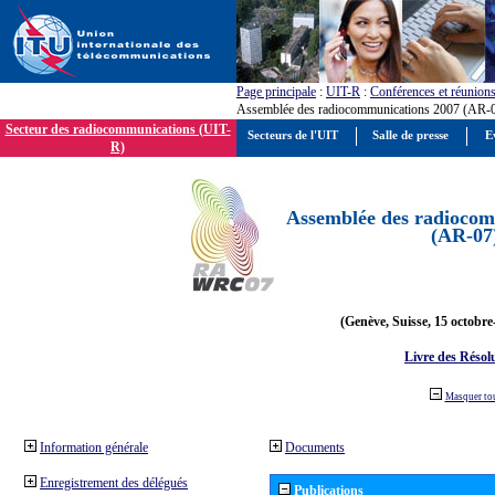
Page principale
:
UIT-R
:
Conférences et réunion
Assemblée des radiocommunications 2007 (AR-
Secteur des radiocommunications (UIT-
Secteurs de l'UIT
Salle de presse
E
R)
Assemblée des radiocom
(AR-07
(Genève, Suisse, 15 octobre
Livre des Résol
Masquer to
Information générale
Documents
Enregistrement des délégués
Publications