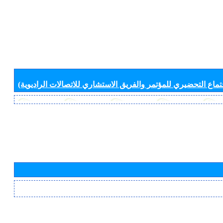
جتماع التحضيري للمؤتمر والفريق الاستشاري للاتصالات الراديوية)