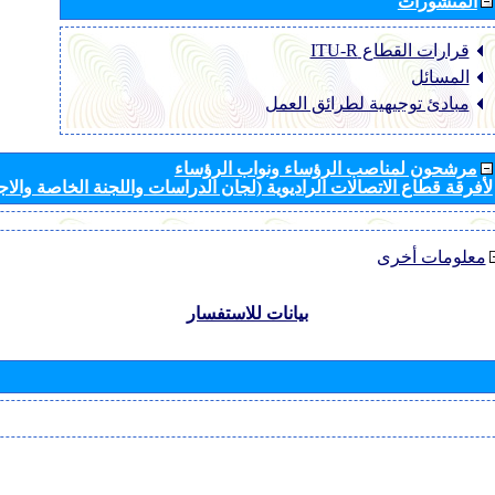
المنشورات
قرارات القطاع ‏ITU-R
المسائل
مبادئ توجيهية لطرائق العمل
مرشحون لمناصب الرؤساء ونواب الرؤساء
لأفرقة قطاع الاتصالات الراديوية (لجان الدراسات واللجنة الخاصة والا
معلومات أخرى
بيانات للاستفسار