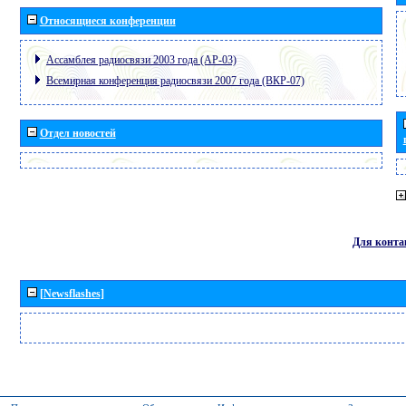
Относящиеся конференции
Ассамблея радиосвязи 2003 года (АР-03)
Всемирная конференция радиосвязи 2007 года (ВКР-07)
Отдел новостей
Для конта
[Newsflashes]