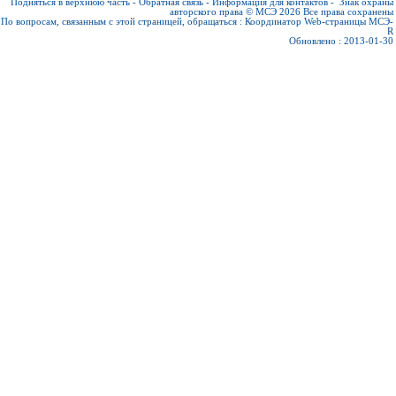
Подняться в верхнюю часть
-
Обратная связь
-
Информация для контактов
-
Знак охраны
авторского права © МСЭ 2026
Все права сохранены
По вопросам, связанным с этой страницей, обращаться :
Координатор Web-страницы МСЭ-
R
Обновлено : 2013-01-30