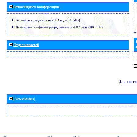
Относящиеся конференции
Ассамблея радиосвязи 2003 года (АР-03)
Всемирная конференция радиосвязи 2007 года (ВКР-07)
Отдел новостей
Для конта
[Newsflashes]