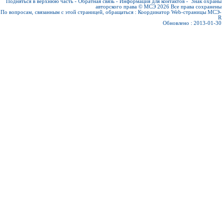
Подняться в верхнюю часть
-
Обратная связь
-
Информация для контактов
-
Знак охраны
авторского права © МСЭ 2026
Все права сохранены
По вопросам, связанным с этой страницей, обращаться :
Координатор Web-страницы МСЭ-
R
Обновлено : 2013-01-30