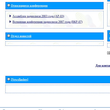
Относящиеся конференции
Ассамблея радиосвязи 2003 года (АР-03)
Всемирная конференция радиосвязи 2007 года (ВКР-07)
Отдел новостей
Для конта
[Newsflashes]