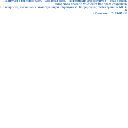
Подняться в верхнюю часть
-
Обратная связь
-
Информация для контактов
-
Знак охраны
авторского права © МСЭ 2026
Все права сохранены
По вопросам, связанным с этой страницей, обращаться :
Координатор Web-страницы МСЭ-
R
Обновлено : 2013-01-30