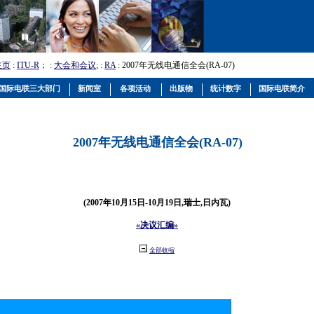
主页
:
ITU-R
； :
大会和会议
; :
RA
: 2007年无线电通信全会(RA-07)
国际电联三大部门
新闻室
各项活动
出版物
统计数字
国际电联简介
2007年无线电通信全会(RA-07)
(2007年10月15日-10月19日,瑞士,日内瓦)
«决议汇编»
全部收缩