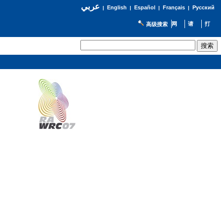
عربي
English
Español
Français
Русский
|
|
|
|
高级搜索