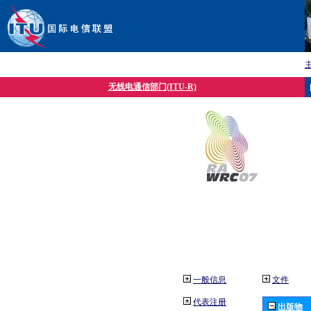
无线电通信部门(ITU-R)
一般信息
文件
代表注册
出版物