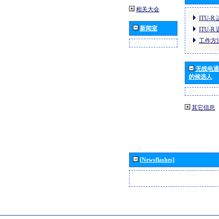
相关大会
ITU-R
新闻室
ITU-R
工作方
无线电通
的候选人
其它信息
[Newsflashes]