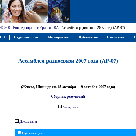
МСЭ-R
:
Конференции и собрания
:
RA
: Ассамблея радиосвязи 2007 года (АР-07)
МСЭ
Отдел новостей
Мероприятия
Публикации
Статистика
С
Ассамблея радиосвязи 2007 года (АР-07)
(Женева, Швейцария, 15 октября - 19 октября 2007 года)
Сборник резолюций
Свернуть все
Документы
Публикации