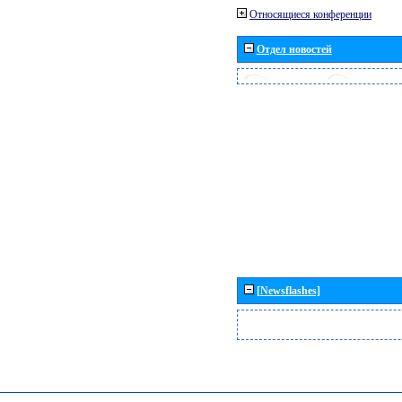
Относящиеся конференции
Отдел новостей
[Newsflashes]