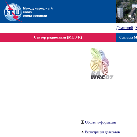
Домашний
:
Сектор радиосвязи (МСЭ-R)
Секторы 
Общая информация
Регистрация делегатов