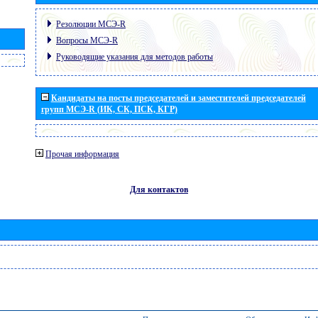
Резолюции МСЭ-R
Вопросы МСЭ-R
Руководящие указания для методов работы
Кандидаты на посты председателей и заместителей председателей
групп МСЭ-R (ИК, СК, ПСК, КГР)
Прочая информация
Для контактов