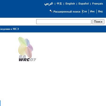
عربي
English
Español
Français
|
中文
|
|
|
Расширенный поиск
ведения о МСЭ