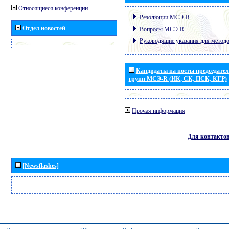
Относящиеся конференции
Резолюции МСЭ-R
Отдел новостей
Вопросы МСЭ-R
Руководящие указания для метод
Кандидаты на посты председател
групп МСЭ-R (ИК, СК, ПСК, КГР)
Прочая информация
Для контакто
[Newsflashes]