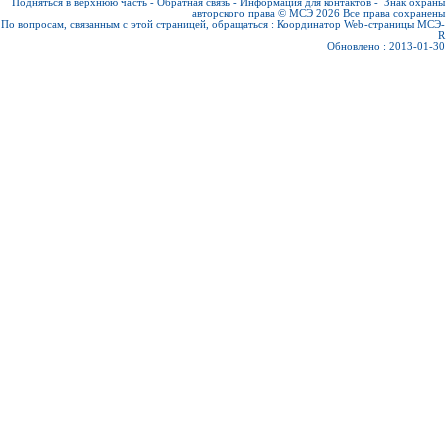
Подняться в верхнюю часть
-
Обратная связь
-
Информация для контактов
-
Знак охраны
авторского права © МСЭ 2026
Все права сохранены
По вопросам, связанным с этой страницей, обращаться :
Координатор Web-страницы МСЭ-
R
Обновлено : 2013-01-30