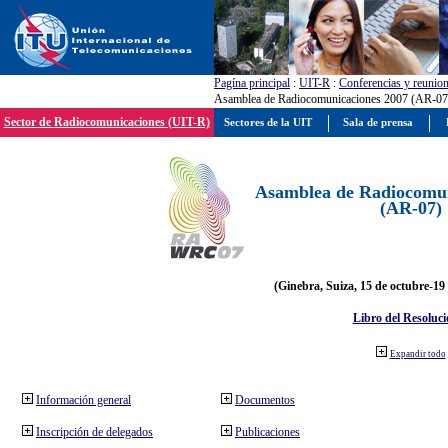
Pagína principal
:
UIT-R
:
Conferencias y reunio
Asamblea de Radiocomunicaciones 2007 (AR-07
Sector de Radiocomunicaciones (UIT-R)
Sectores de la UIT
Sala de prensa
Asamblea de Radiocomun
(AR-07)
(Ginebra, Suiza, 15 de octubre-19
Libro del Resoluci
Expandir todo
Información general
Documentos
Inscripción de delegados
Publicaciones