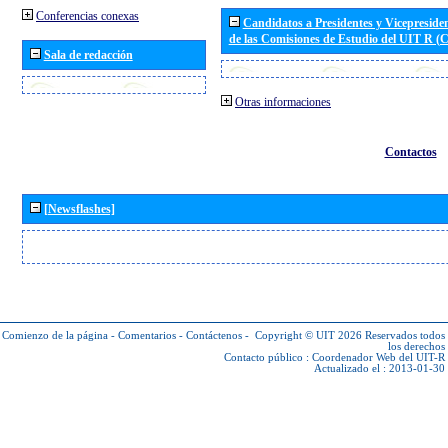
Conferencias conexas
Candidatos a Presidentes y Vicepreside
de las Comisiones de Estudio del UIT R 
Sala de redacción
Otras informaciones
Contactos
[Newsflashes]
Comienzo de la página
-
Comentarios
-
Contáctenos
-
Copyright © UIT 2026
Reservados todos
los derechos
Contacto público :
Coordenador Web del UIT-R
Actualizado el : 2013-01-30